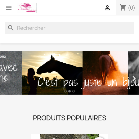
shopping_cart


(0)
search


PRODUITS POPULAIRES