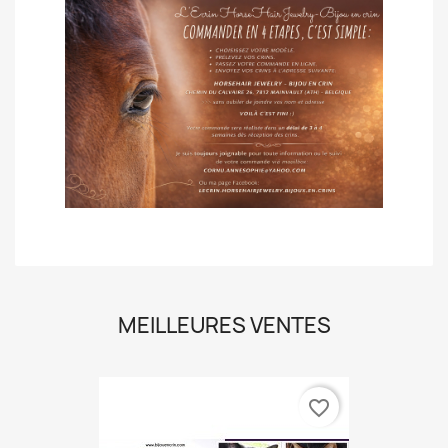
MEILLEURES VENTES
favorite_border