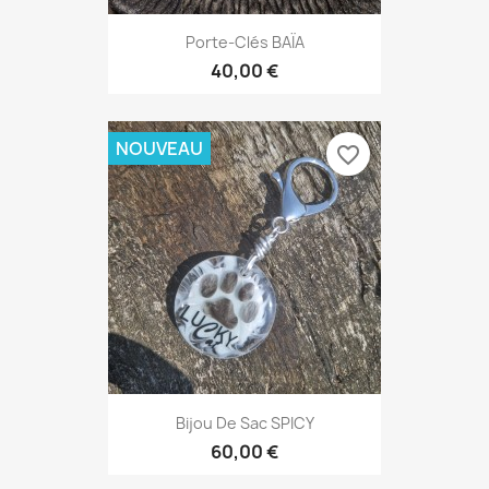
Porte-Clés BAÏA
40,00 €
NOUVEAU
favorite_border
Bijou De Sac SPICY
60,00 €