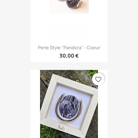
Perle Style "Pandora" - Coeur
30,00 €
favorite_border