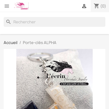
shopping_cart


(0)
search
Accueil
Porte-clés ALPHA