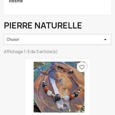
Résine
PIERRE NATURELLE

Choisir
Affichage 1-3 de 3 article(s)
favorite_border