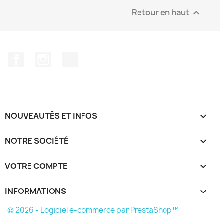
Retour en haut

Facebook
Instagram
TikTok
NOUVEAUTÉS ET INFOS

NOTRE SOCIÉTÉ

VOTRE COMPTE

INFORMATIONS
keyboard_arrow_down
© 2026 - Logiciel e-commerce par PrestaShop™