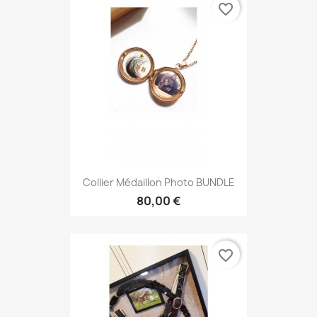
favorite_border
Collier Médaillon Photo BUNDLE
80,00 €
favorite_border