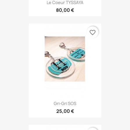
Le Coeur TYSSAYA
80,00 €
favorite_border
Gri-Gri SOS
25,00 €