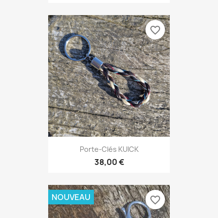
favorite_border
Porte-Clés KUICK
38,00 €
NOUVEAU
favorite_border