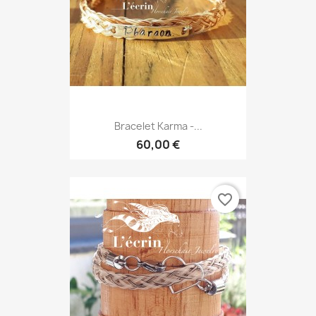
Bracelet Karma -...
60,00 €
favorite_border