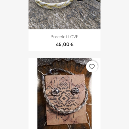
Bracelet LOVE
45,00 €
favorite_border