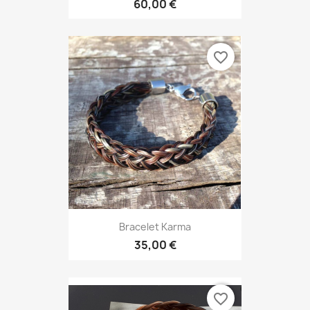
60,00 €
favorite_border
Bracelet Karma
35,00 €
favorite_border