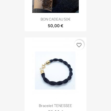
BON CADEAU 50€
50,00 €
favorite_border
Bracelet TENESSEE