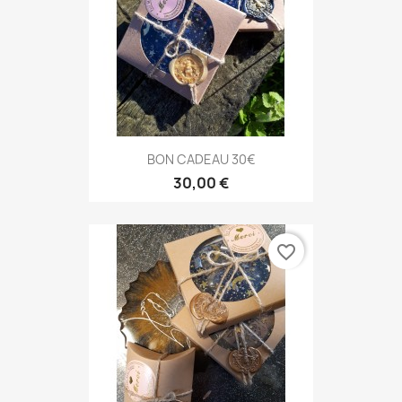
BON CADEAU 30€
30,00 €
favorite_border