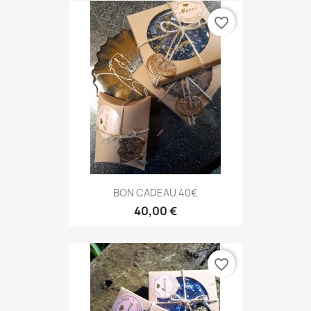
favorite_border
BON CADEAU 40€
40,00 €
favorite_border