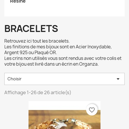
Résine
BRACELETS
Retrouvez ici tout les bracelets.
Les finitions de mes bijoux sont en Acier Inoxydable,
Argent 925 ou Plaqué OR.
Les crins non utilisés vous sont rendus avec votre colis et
votre bijou est livré dans un écrin en Organza.

Choisir
Affichage 1-26 de 26 article(s)
favorite_border