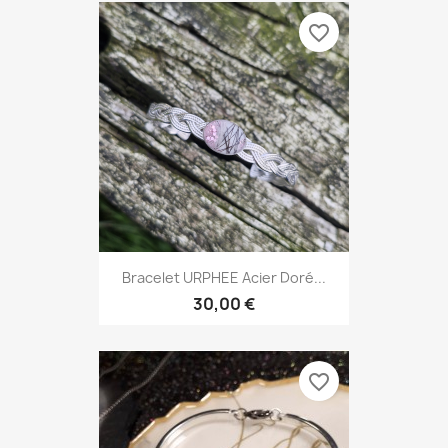
favorite_border
Bracelet URPHEE Acier Doré...
30,00 €
favorite_border