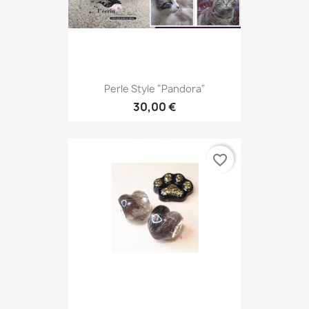
Perle Style "Pandora"
30,00 €
favorite_border