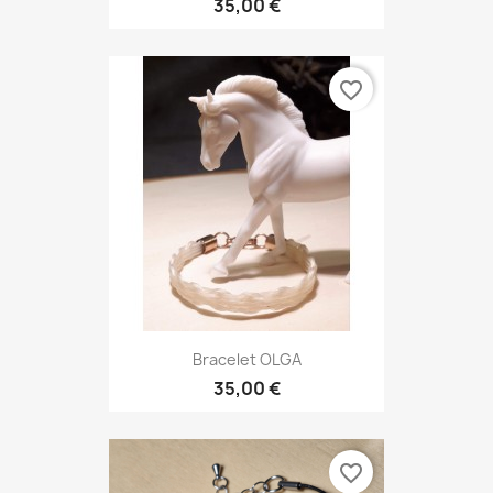
35,00 €
favorite_border
Bracelet OLGA
35,00 €
favorite_border