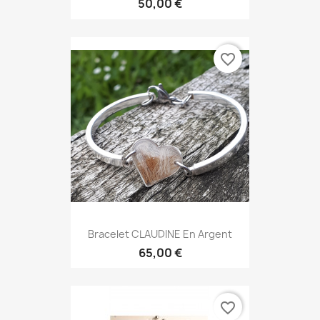
50,00 €
favorite_border
Bracelet CLAUDINE En Argent
65,00 €
favorite_border